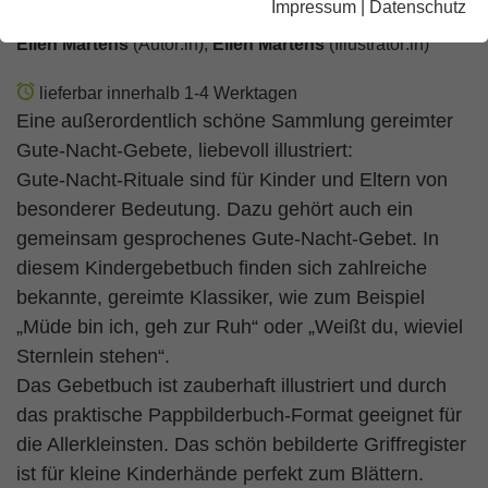
Impressum
|
Datenschutz
Ellen Martens
(Autor:in),
Ellen Martens
(Illustrator:in)
lieferbar innerhalb 1-4 Werktagen
Eine außerordentlich schöne Sammlung gereimter
Gute-Nacht-Gebete, liebevoll illustriert:
Gute-Nacht-Rituale sind für Kinder und Eltern von
besonderer Bedeutung. Dazu gehört auch ein
gemeinsam gesprochenes Gute-Nacht-Gebet. In
diesem Kindergebetbuch finden sich zahlreiche
bekannte, gereimte Klassiker, wie zum Beispiel
„Müde bin ich, geh zur Ruh“ oder „Weißt du, wieviel
Sternlein stehen“.
Das Gebetbuch ist zauberhaft illustriert und durch
das praktische Pappbilderbuch-Format geeignet für
die Allerkleinsten. Das schön bebilderte Griffregister
ist für kleine Kinderhände perfekt zum Blättern.