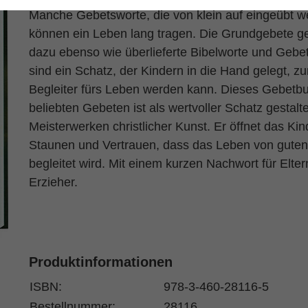
Manche Gebetsworte, die von klein auf eingeübt w
können ein Leben lang tragen. Die Grundgebete g
dazu ebenso wie überlieferte Bibelworte und Gebet
sind ein Schatz, der Kindern in die Hand gelegt, z
Begleiter fürs Leben werden kann. Dieses Gebetbu
beliebten Gebeten ist als wertvoller Schatz gestalte
Meisterwerken christlicher Kunst. Er öffnet das Kin
Staunen und Vertrauen, dass das Leben von gute
begleitet wird. Mit einem kurzen Nachwort für Elte
Erzieher.
Produktinformationen
ISBN:
978-3-460-28116-5
Bestellnummer:
28116