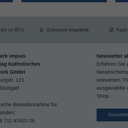
e bis zu 85%
Exklusive Angebote
Kauf
erk impuls
Newsletter a
lag Katholisches
Erfahren Sie 
werk GmbH
Neuerscheinun
urgstr. 121
relevanten Th
Stuttgart
ausgewählte 
Shop.
nische Bestellannahme für
kunden:
Newslett
9 711 61920 26