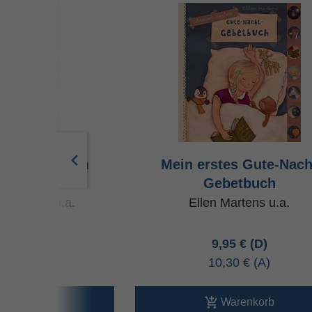
elgebete zum
Mein erstes Gute-Nach
lanfang
Gebetbuch
ard Abeln u.a.
Ellen Martens u.a.
95 €
9,95 €
10 €
10,30 €
arenkorb
Warenkorb