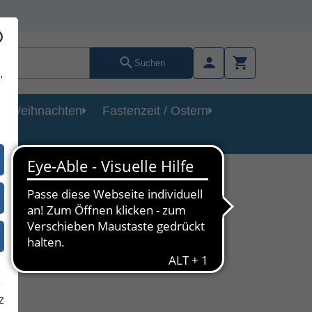
Suchen
,
Weihnachten
Fastenzeit / Ostern
z