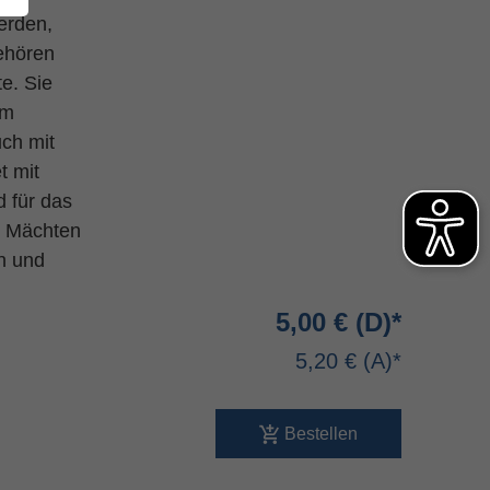
erden,
ehören
e. Sie
um
ch mit
t mit
d für das
n Mächten
rn und
5,00 €
5,20 €
Bestellen