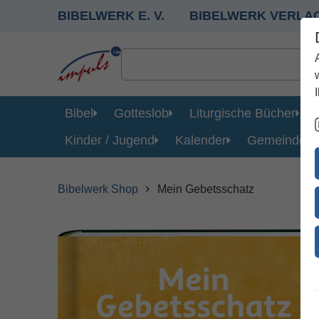
BIBELWERK E. V.
BIBELWERK VERLA
Bibel
Gotteslob
Liturgische Bücher
Kinder / Jugend
Kalender
Gemeinde
Bibelwerk Shop
Mein Gebetsschatz