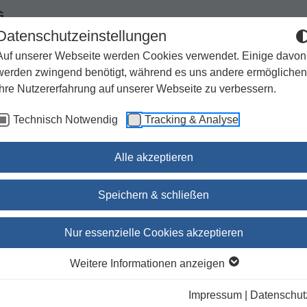
G
Datenschutzeinstellungen
Auf unserer Webseite werden Cookies verwendet. Einige davon
werden zwingend benötigt, während es uns andere ermöglichen
Ihre Nutzererfahrung auf unserer Webseite zu verbessern.
Spiritualität
Geschenke
Kirchenjahr / Lebensweg
Technisch Notwendig
Tracking & Analyse
Sachbuch / Wissenschaft
Zeitschriften
Alle akzeptieren
Speichern & schließen
Mein Gebetsschatz
Nur essenzielle Cookies akzeptieren
Dr. Ulrich Sander
(Herausgeber:in)
Weitere Informationen anzeigen
Impressum
|
Datenschut
lieferbar innerhalb 1-4 Werktagen