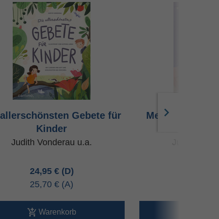
 allerschönsten Gebete für
Mein schönstes
Kinder
Buc
Judith Vonderau u.a.
Judith Vond
24,95 €
24,00 
25,70 €
24,70 
Warenkorb
Ware