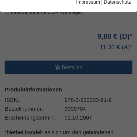
Impressum
|
Datenschutz
lieferbar innerhalb 1-4 Werktagen
9,80 €
11,30 €
Bestellen
Produktinformationen
ISBN:
978-3-932203-61-9
Bestellnummer:
3000704
Erscheinungstermin:
01.10.2007
*hierbei handelt es sich um den gebundenen