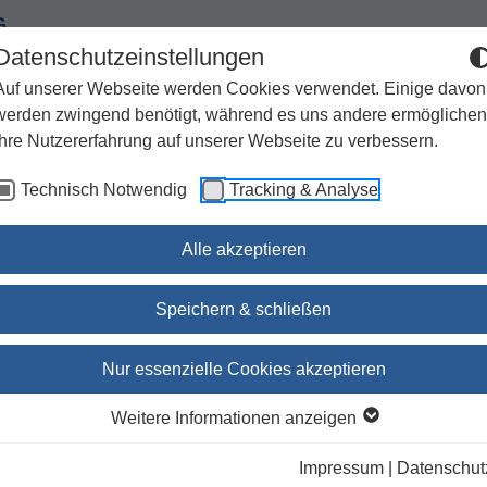
G
Datenschutzeinstellungen
Auf unserer Webseite werden Cookies verwendet. Einige davon
werden zwingend benötigt, während es uns andere ermöglichen
Ihre Nutzererfahrung auf unserer Webseite zu verbessern.
Spiritualität
Geschenke
Kirchenjahr / Lebensweg
Technisch Notwendig
Tracking & Analyse
Sachbuch / Wissenschaft
Zeitschriften
Alle akzeptieren
ristianisierung Skandinaviens
Speichern & schließen
Wikinger, Könige, Bibel. D
Nur essenzielle Cookies akzeptieren
Christianisierung
Weitere Informationen anzeigen
Skandinaviens
Impressum
|
Datenschut
Welt und Umwelt der Bibel 3/26 (Nr. 1