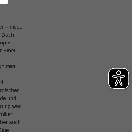
er – diese
. Doch
ropas
r Bibel
onflikt
nd
rdischer
nde und
erung war
ölker,
aber auch
Eine