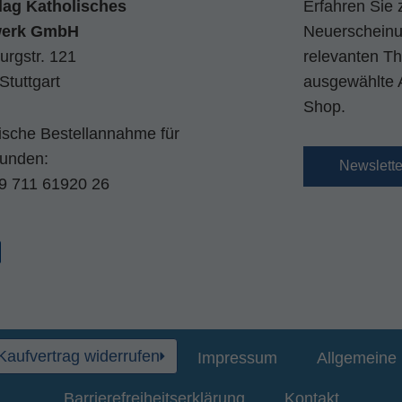
lag Katholisches
Erfahren Sie 
werk GmbH
Neuerscheinun
urgstr. 121
relevanten Th
Stuttgart
ausgewählte 
Shop.
nische Bestellannahme für
kunden:
Newslett
9 711 61920 26
Kaufvertrag widerrufen
Impressum
Allgemeine 
Barrierefreiheitserklärung
Kontakt