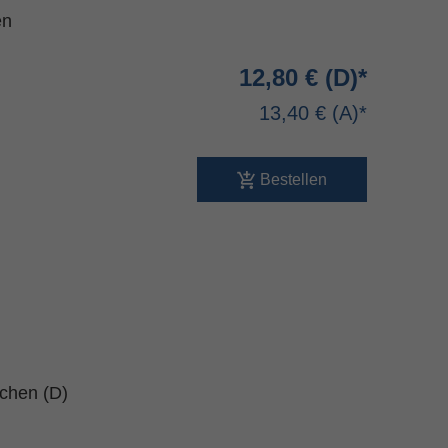
en
12,80 €
13,40 €
Bestellen
schen (D)