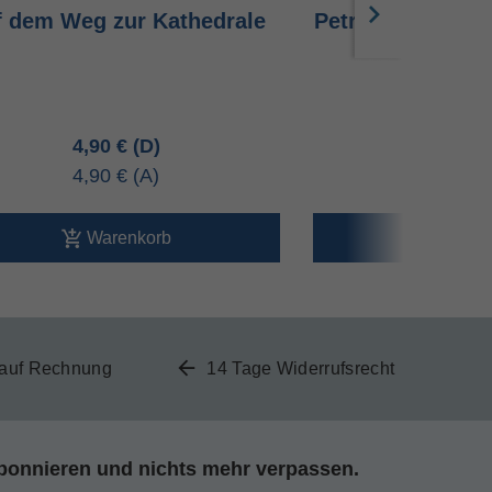
f dem Weg zur Kathedrale
Petra Geheimnisv
Nabat
4,90 €
4,90 
4,90 €
4,90 
Warenkorb
Ware
 auf Rechnung
14 Tage Widerrufsrecht
bonnieren und nichts mehr verpassen.