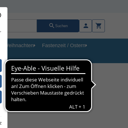
Suchen
,
Weihnachten
Fastenzeit / Ostern
ie
z
21)