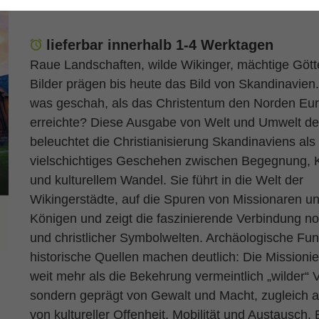
lieferbar innerhalb 1-4 Werktagen
Raue Landschaften, wilde Wikinger, mächtige Gött
Bilder prägen bis heute das Bild von Skandinavien
was geschah, als das Christentum den Norden Eu
erreichte? Diese Ausgabe von Welt und Umwelt de
beleuchtet die Christianisierung Skandinaviens als
vielschichtiges Geschehen zwischen Begegnung, K
und kulturellem Wandel. Sie führt in die Welt der
Wikingerstädte, auf die Spuren von Missionaren u
Königen und zeigt die faszinierende Verbindung no
und christlicher Symbolwelten. Archäologische Fu
historische Quellen machen deutlich: Die Missioni
weit mehr als die Bekehrung vermeintlich „wilder“ V
sondern geprägt von Gewalt und Macht, zugleich 
von kultureller Offenheit, Mobilität und Austausch. 