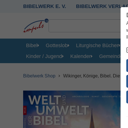
BIBELWERK E. V.
BIBELWERK VERLA
Bibel
Gotteslob
Liturgische Bücher
Kinder / Jugend
Kalender
Gemeinde
Bibelwerk Shop
Wikinger, Könige, Bibel. Die Ch