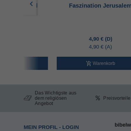
 und die Bibel
Faszination Jerusale
90 €
4,90 €
90 €
4,90 €
arenkorb
Warenkorb
Das Wichtigste aus
dem religiösen
Preisvorteil
Angebot
bibelw
MEIN PROFIL - LOGIN