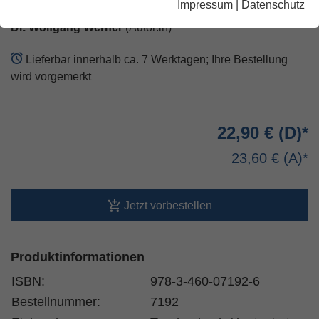
Impressum
|
Datenschutz
Dr. Wolfgang Werner
(Autor:in)
Lieferbar innerhalb ca. 7 Werktagen; Ihre Bestellung
wird vorgemerkt
22,90 €
23,60 €
Jetzt vorbestellen
Produktinformationen
ISBN:
978-3-460-07192-6
Bestellnummer:
7192