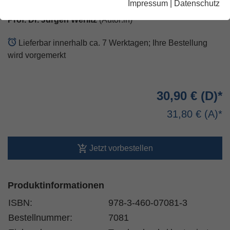
Impressum
|
Datenschutz
Prof. Dr. Jürgen Werlitz
(Autor:in)
Lieferbar innerhalb ca. 7 Werktagen; Ihre Bestellung
wird vorgemerkt
30,90 €
31,80 €
Jetzt vorbestellen
Produktinformationen
ISBN:
978-3-460-07081-3
Bestellnummer:
7081