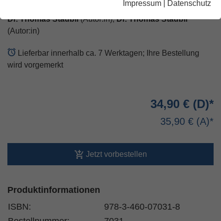
Impressum
|
Datenschutz
Dr. Thomas Staubli
(Autor:in),
Dr. Thomas Staubli
(Autor:in)
Lieferbar innerhalb ca. 7 Werktagen; Ihre Bestellung
wird vorgemerkt
34,90 €
35,90 €
Jetzt vorbestellen
Produktinformationen
ISBN:
978-3-460-07031-8