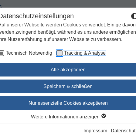
G
Datenschutzeinstellungen
Auf unserer Webseite werden Cookies verwendet. Einige davon
werden zwingend benötigt, während es uns andere ermöglichen
Ihre Nutzererfahrung auf unserer Webseite zu verbessern.
Spiritualität
Geschenke
Kirchenjahr / Lebensweg
Technisch Notwendig
Tracking & Analyse
Sachbuch / Wissenschaft
Zeitschriften
Alle akzeptieren
Speichern & schließen
Das Buch Sirach
Nur essenzielle Cookies akzeptieren
NSKAT 17/1
Weitere Informationen anzeigen
Urbanz Werner
(Autor:in)
Impressum
|
Datenschut