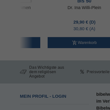
is 11
bis 50
hristoph Dohmen
Dr. Ina Willi-Plein
90 €
29,90 €
90 €
30,80 €
arenkorb
Warenkorb
Das Wichtigste aus
dem religiösen
Preisvorteil
Angebot
bibelw
MEIN PROFIL - LOGIN
im
Ver
Bibel