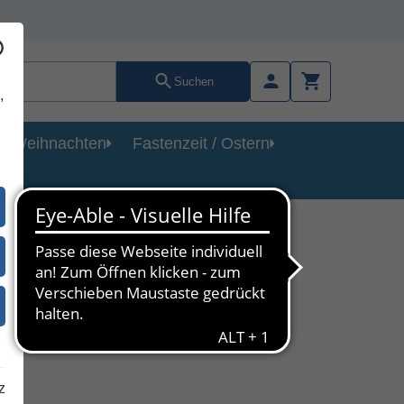
Suchen
,
Weihnachten
Fastenzeit / Ostern
z