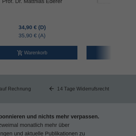
Prof. Dr. Matthias Ederer
Dr. Udo Rüt
34,90 €
22,90 
35,90 €
23,60 
Warenkorb
Ware
 auf Rechnung
14 Tage Widerrufsrecht
bonnieren und nichts mehr verpassen.
zweimal monatlich mehr über
gen und aktuelle Publikationen zu