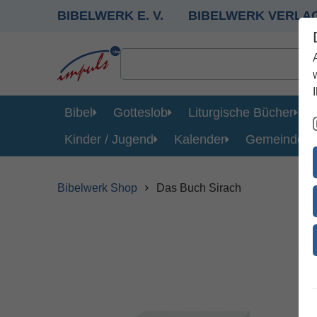
BIBELWERK E. V.
BIBELWERK VERLA
Bibel
Gotteslob
Liturgische Bücher
Kinder / Jugend
Kalender
Gemeinde
Bibelwerk Shop
Das Buch Sirach