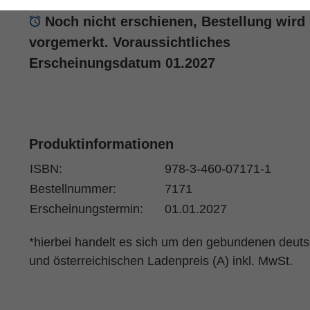
Noch nicht erschienen, Bestellung wird
vorgemerkt. Voraussichtliches
Erscheinungsdatum 01.2027
Produktinformationen
ISBN:
978-3-460-07171-1
Bestellnummer:
7171
Erscheinungstermin:
01.01.2027
*hierbei handelt es sich um den gebundenen deut
und österreichischen Ladenpreis (A) inkl. MwSt.