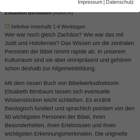
Impressum
|
Datenschutz
Elisabeth Birnbaum
(Autor:in)
lieferbar innerhalb 1-4 Werktagen
Wer war noch gleich Zachäus? Wie war das mit
Judit und Holofernes? Das Wissen um die zentralen
Personen der Bibel nimmt rapide ab. In unserem
Kulturraum sind sie aber omnipräsent und gehören
schon deshalb zur Allgemeinbildung.
Mit dem neuen Buch von Bibelwerksdirektorin
Elisabeth Birnbaum lassen sich eventuelle
Wissenslücken leicht schließen. Es erzählt
theologisch fundiert und sprachlich pointiert von den
50 wichtigsten Personen der Bibel, ihren
Besonderheiten, ihren Erlebnissen und ihren
wichtigsten Erkennungsmerkmalen. Die originelle