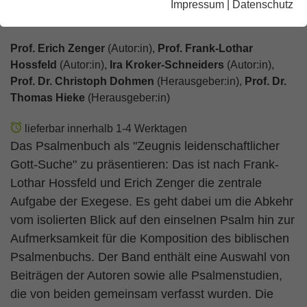
Impressum
|
Datenschutz
(Ps 78,1) Studien zu Psalmen und Psalter
Prof. Erich Zenger
(Autor:in),
Prof. Frank-Lothar
Hossfeld
(Autor:in),
Ira Kroker-Schneiders
(Autor:in),
Prof. Dr. Christoph Dohmen
(Herausgeber:in),
Prof. Dr.
Thomas Hieke
(Herausgeber:in)
lieferbar innerhalb 1-4 Werktagen
Das Psalmenbuch als "Zeugnis leidenschaftlicher
Gott-Suche" zu präsentieren: Das ist nach Frank-
Lothar Hossfeld und Erich Zenger die zentrale
Aufgabe der Exegese. Es geht dabei um die Abkehr
vom isolierten Blick auf den einselnen Psalm hin zur
Aufmerksamkeit für die Komposition des biblischen
Psalmenbuchs. Der Band enthält eine Auswahl von
Beiträgen der Autoren sowie alle Psalmenstudien,
die von beiden gemeinsam verfasst wurden. Die