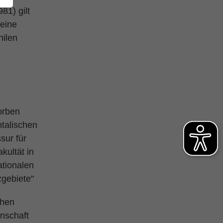
81) gilt
Seine
hilen
torben
ntalischen
sur für
kultät in
ationalen
zgebiete"
chen
nschaft