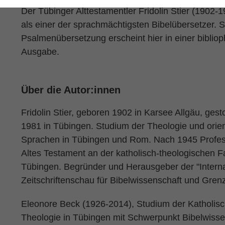
Der Tübinger Alttestamentler Fridolin Stier (1902-19
als einer der sprachmächtigsten Bibelübersetzer. 
Psalmenübersetzung erscheint hier in einer bibliop
Ausgabe.
Über die Autor:innen
Fridolin Stier, geboren 1902 in Karsee Allgäu, ges
1981 in Tübingen. Studium der Theologie und orie
Sprachen in Tübingen und Rom. Nach 1945 Profes
Altes Testament an der katholisch-theologischen Fa
Tübingen. Begründer und Herausgeber der "Intern
Zeitschriftenschau für Bibelwissenschaft und Gren
Eleonore Beck (1926-2014), Studium der Katholis
Theologie in Tübingen mit Schwerpunkt Bibelwisse