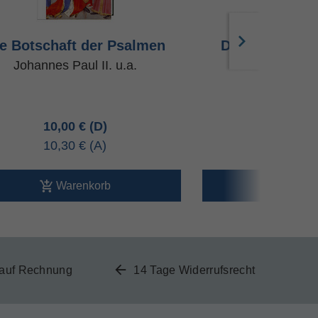
e Botschaft der Psalmen
Dir neu begeg
Johannes Paul II. u.a.
Rainer
10,00 €
5,00 
10,30 €
5,00 
Warenkorb
Ware
 auf Rechnung
14 Tage Widerrufsrecht