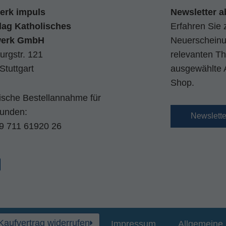
erk impuls
Newsletter a
lag Katholisches
Erfahren Sie 
werk GmbH
Neuerscheinun
urgstr. 121
relevanten Th
Stuttgart
ausgewählte 
Shop.
nische Bestellannahme für
kunden:
Newslett
9 711 61920 26
Kaufvertrag widerrufen
Impressum
Allgemeine 