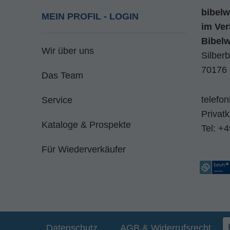
bibelw
MEIN PROFIL - LOGIN
im
Ver
Bibel
Wir über uns
Silberb
70176 
Das Team
telefo
Service
Privat
Kataloge & Prospekte
Tel:
+4
Für Wiederverkäufer
Datenschutz
AGB & Widerrufsrecht