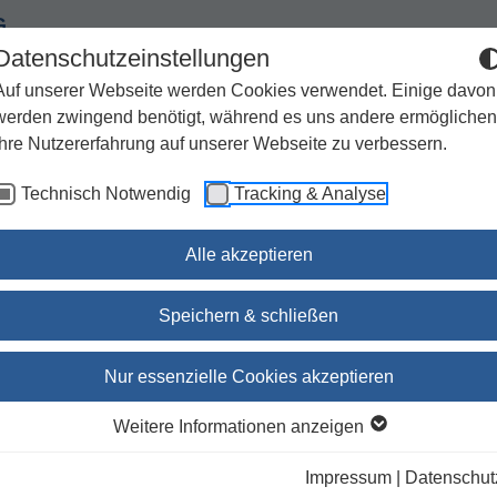
G
Datenschutzeinstellungen
Auf unserer Webseite werden Cookies verwendet. Einige davon
werden zwingend benötigt, während es uns andere ermöglichen
Ihre Nutzererfahrung auf unserer Webseite zu verbessern.
Spiritualität
Geschenke
Kirchenjahr / Lebensweg
Technisch Notwendig
Tracking & Analyse
Sachbuch / Wissenschaft
Zeitschriften
Alle akzeptieren
Speichern & schließen
Mit Psalmen beten
Nur essenzielle Cookies akzeptieren
Fridolin Stier
(Autor:in),
Eleonore Beck
(Herausgeber:in
Weitere Informationen anzeigen
Impressum
|
Datenschut
lieferbar innerhalb 1-4 Werktagen