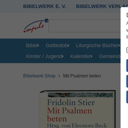
BIBELWERK E. V.
BIBELWERK VERLA
Bibel
Gotteslob
Liturgische Bücher
Kinder / Jugend
Kalender
Gemeinde
Bibelwerk Shop
Mit Psalmen beten