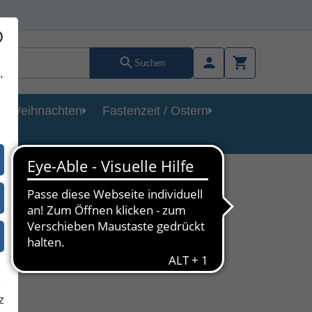
Suchen
,
Weihnachten
Fastenzeit / Ostern
)
z