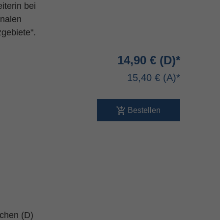
terin bei
onalen
gebiete".
14,90 €
15,40 €
Bestellen
schen (D)