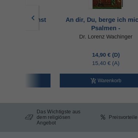
den Gottesdienst
An dir, Du, berge ich mic
Psalmen -
senmüller u.a.
Dr. Lorenz Wachinger
95 €
14,90 €
70 €
15,40 €
arenkorb
Warenkorb
Das Wichtigste aus
dem religiösen
Preisvorteil
Angebot