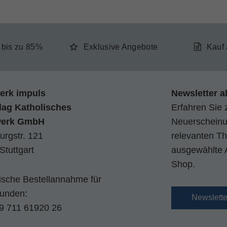
e bis zu 85%
Exklusive Angebote
Kauf
erk impuls
Newsletter a
lag Katholisches
Erfahren Sie 
werk GmbH
Neuerscheinun
urgstr. 121
relevanten Th
Stuttgart
ausgewählte 
Shop.
nische Bestellannahme für
kunden:
Newslett
9 711 61920 26