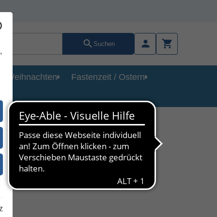
Suchen
,
Weihnachten
Fastenzeit / Ostern
z