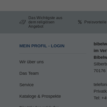
Das Wichtigste aus
dem religiösen
Preisvorteil
Angebot
bibelw
MEIN PROFIL - LOGIN
im
Ver
Bibel
Wir über uns
Silberb
70176 
Das Team
telefo
Service
Privat
Kataloge & Prospekte
Tel:
+4