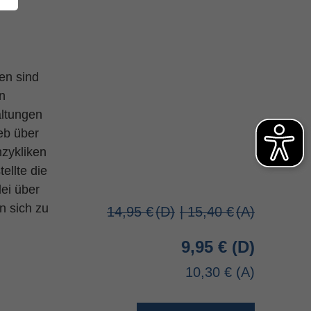
en sind
n
altungen
eb über
nzykliken
ellte die
ei über
n sich zu
14,95 €
| 15,40 €
9,95 €
10,30 €