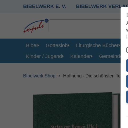
BIBELWERK E. V.
BIBELWERK VERLA
Bibel
Gotteslob
Liturgische Bücher
Kinder / Jugend
Kalender
Gemeinde
Bibelwerk Shop
Hoffnung - Die schönsten Texte