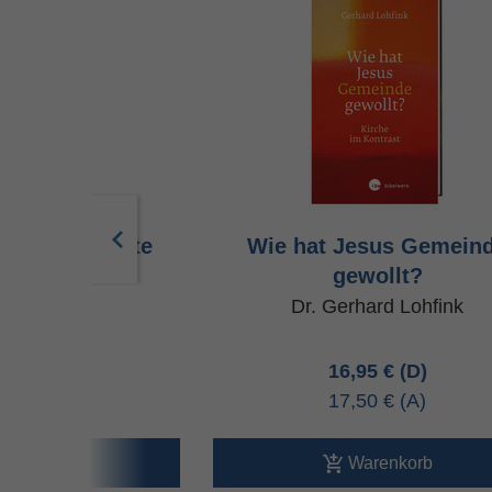
gegnen. Gebete
Wie hat Jesus Gemein
gewollt?
ner Haak
Dr. Gerhard Lohfink
00 €
16,95 €
00 €
17,50 €
arenkorb
Warenkorb