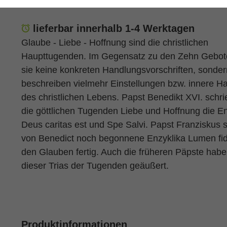
lieferbar innerhalb 1-4 Werktagen
Glaube - Liebe - Hoffnung sind die christlichen
Haupttugenden. Im Gegensatz zu den Zehn Gebot
sie keine konkreten Handlungsvorschriften, sonder
beschreiben vielmehr Einstellungen bzw. innere H
des christlichen Lebens. Papst Benedikt XVI. schri
die göttlichen Tugenden Liebe und Hoffnung die E
Deus caritas est und Spe Salvi. Papst Franziskus st
von Benedict noch begonnene Enzyklika Lumen fid
den Glauben fertig. Auch die früheren Päpste habe
dieser Trias der Tugenden geäußert.
Produktinformationen