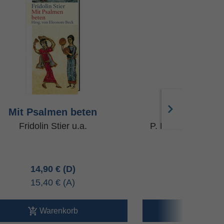
Mit Psalmen beten
Herzhaft 
Fridolin Stier u.a.
P. Dr. Thomas D
u.a
14,90 €
5,00 
15,40 €
5,00 
Warenkorb
Ware