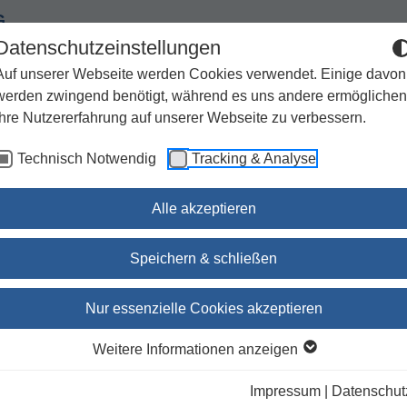
G
Datenschutzeinstellungen
Auf unserer Webseite werden Cookies verwendet. Einige davon
werden zwingend benötigt, während es uns andere ermöglichen
Ihre Nutzererfahrung auf unserer Webseite zu verbessern.
Spiritualität
Geschenke
Kirchenjahr / Lebensweg
Technisch Notwendig
Tracking & Analyse
Sachbuch / Wissenschaft
Zeitschriften
Alle akzeptieren
 der Päpste
Speichern & schließen
Hoffnung - Die schönsten
Nur essenzielle Cookies akzeptieren
Texte der Päpste
Weitere Informationen anzeigen
Stefan von Kempis
(Autor:in),
Stefan von Kempis
Impressum
|
Datenschut
(Herausgeber:in)