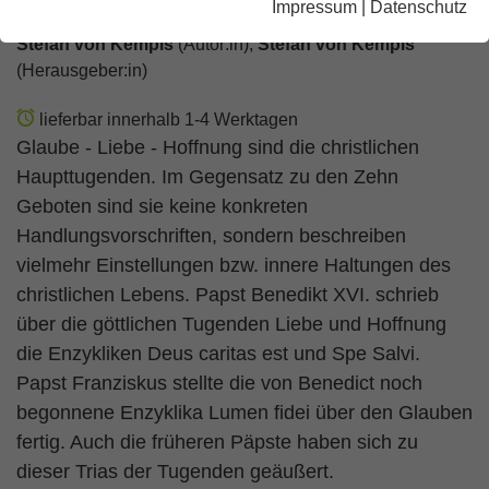
Impressum
|
Datenschutz
Stefan von Kempis
(Autor:in),
Stefan von Kempis
(Herausgeber:in)
lieferbar innerhalb 1-4 Werktagen
Glaube - Liebe - Hoffnung sind die christlichen
Haupttugenden. Im Gegensatz zu den Zehn
Geboten sind sie keine konkreten
Handlungsvorschriften, sondern beschreiben
vielmehr Einstellungen bzw. innere Haltungen des
christlichen Lebens. Papst Benedikt XVI. schrieb
über die göttlichen Tugenden Liebe und Hoffnung
die Enzykliken Deus caritas est und Spe Salvi.
Papst Franziskus stellte die von Benedict noch
begonnene Enzyklika Lumen fidei über den Glauben
fertig. Auch die früheren Päpste haben sich zu
dieser Trias der Tugenden geäußert.