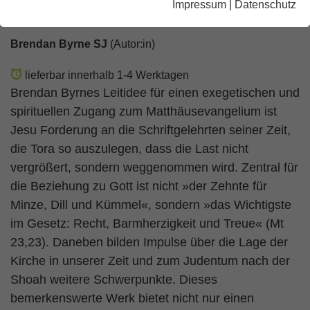
Impressum
|
Datenschutz
Matthäusevangelium
Brendan Byrne SJ
(Autor:in)
lieferbar innerhalb 1-4 Werktagen
Brendan Byrnes Leitidee für einen exegetischen und
spirituellen Zugang zum Matthäusevangelium ist
Jesu Forderung an die Schriftgelehrten seiner Zeit,
die Tora so auszulegen, dass die Last nicht
vergrößert, sondern weggenommen wird. Zentral für
die Beziehung zu Gott ist nicht »der Zehnte für
Minze, Dill und Kümmel«, sondern »das Wichtigste
im Gesetz: Recht, Barmherzigkeit und Treue« (Mt
23,23). Daneben bilden Impulse über die Lage der
Kirche in unserer Zeit und zum Judentum nach der
Shoah weitere Schwerpunkte. Dieses
bemerkenswerte Werk bietet nicht nur einen