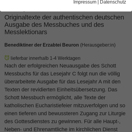
Impressum
|
Datenschutz
Lesejahres A
Originaltexte der authentischen deutschen
Ausgabe des Messbuches und des
Messlektionars
Benediktiner der Erzabtei Beuron
(Herausgeber:in)
lieferbar innerhalb 1-4 Werktagen
Nach der erfolgreichen Neuausgabe des Schott
Messbuchs für das Lesejahr C folgt nun die völlig
überarbeitete Ausgabe für das Lesejahr A mit den
Texten der revidierten Einheitsübersetzung. Das
Schott Messbuch ermöglicht, alle Texte der
katholischen Eucharistiefeier mitzuverfolgen und so
einen tieferen und bewussteren Zugang zur Liturgie
des Gottesdienstes zu gewinnen. Für alle Haupt-,
Neben- und Ehrenamtliche im kirchlichen Dienst