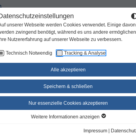
G
Datenschutzeinstellungen
Auf unserer Webseite werden Cookies verwendet. Einige davon
werden zwingend benötigt, während es uns andere ermöglichen
Ihre Nutzererfahrung auf unserer Webseite zu verbessern.
Spiritualität
Geschenke
Kirchenjahr / Lebensweg
Technisch Notwendig
Tracking & Analyse
Sachbuch / Wissenschaft
Zeitschriften
Alle akzeptieren
Speichern & schließen
Die Bibel
Nur essenzielle Cookies akzeptieren
Einheitsübersetzung, Taschenausgabe
Weitere Informationen anzeigen
Reißverschluss, grün
Impressum
|
Datenschut
Deutsche, Österreichische und Schweizer Bischofsko