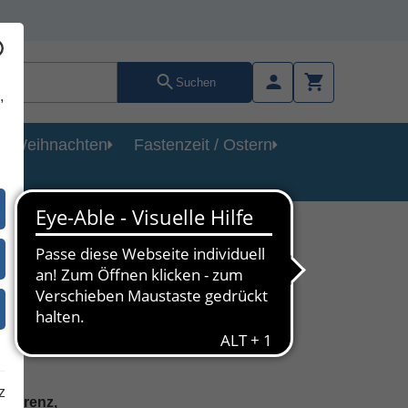
Suchen
,
Weihnachten
Fastenzeit / Ostern
 mit
z
nferenz,