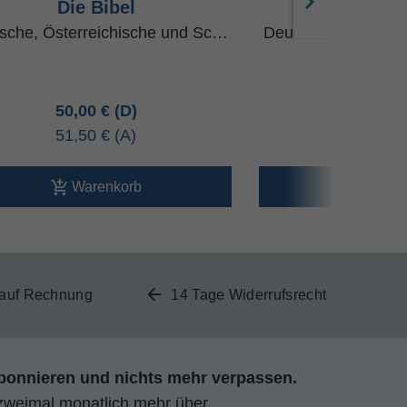
Die Bibel
Die B
sche, Österreichische und Sc…
Deutsche, Österre
50,00 €
55,00 
51,50 €
56,60 
Warenkorb
Ware
 auf Rechnung
14 Tage Widerrufsrecht
bonnieren und nichts mehr verpassen.
zweimal monatlich mehr über