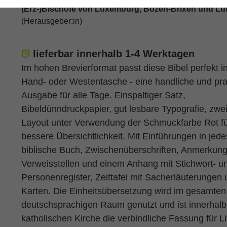
(Erz-)Bischöfe von Luxemburg, Bozen-Brixen und Lüt
(Herausgeber:in)
lieferbar innerhalb 1-4 Werktagen
Im hohen Brevierformat passt diese Bibel perfekt in
Hand- oder Westentasche - eine handliche und pra
Ausgabe für alle Tage. Einspaltiger Satz,
Bibeldünndruckpapier, gut lesbare Typografie, zwe
Layout unter Verwendung der Schmuckfarbe Rot fü
bessere Übersichtlichkeit. Mit Einführungen in jede
biblische Buch, Zwischenüberschriften, Anmerkun
Verweisstellen und einem Anhang mit Stichwort- u
Personenregister, Zeittafel mit Sacherläuterungen 
Karten. Die Einheitsübersetzung wird im gesamten
deutschsprachigen Raum genutzt und ist innerhalb
katholischen Kirche die verbindliche Fassung für Li