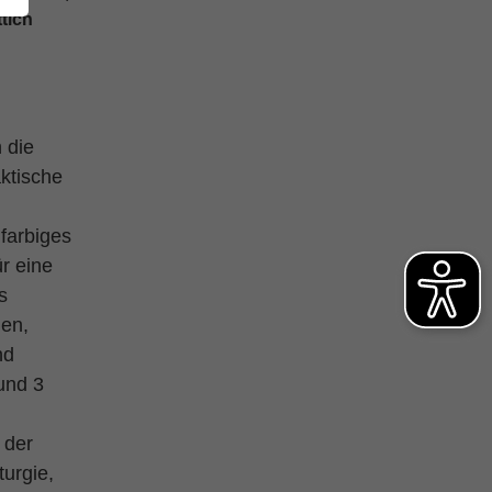
tich
 die
ktische
ifarbiges
r eine
s
gen,
nd
und 3
 der
turgie,