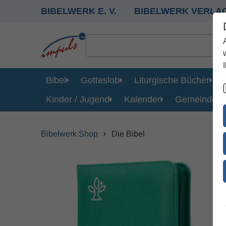
BIBELWERK E. V.
BIBELWERK VERLA
Bibel
Gotteslob
Liturgische Bücher
Kinder / Jugend
Kalender
Gemeinde
Bibelwerk Shop
Die Bibel