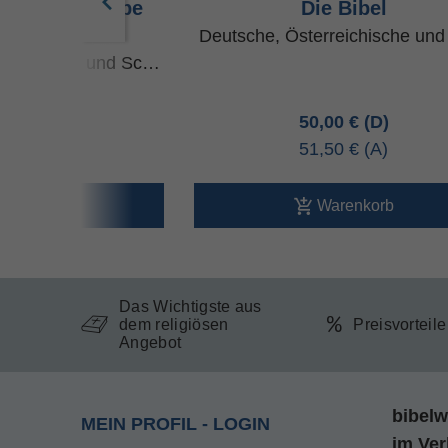
Taschenausgabe
Die Bibel
blau
Deutsche, Österreichische un
rreichische und Sc…
00 €
50,00 €
80 €
51,50 €
arenkorb
Warenkorb
Das Wichtigste aus
dem religiösen
Preisvorteil
Angebot
bibelw
MEIN PROFIL - LOGIN
im
Ver