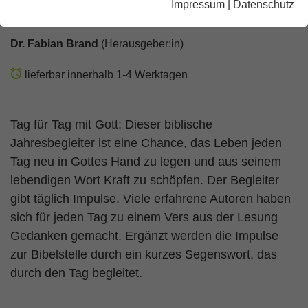
Impressum
|
Datenschutz
(Offb 21,5)
Dr. Fabian Brand
(Herausgeber:in)
lieferbar innerhalb 1-4 Werktagen
Tag für Tag mit Gott: Dieser biblische
Jahresbegleiter ist eine Chance, das Leben jeden
Tag neu in Gottes Hand zu legen und aus seinem
lebendigen Wort Kraft zu schöpfen. Der Begleiter
gibt täglich Impulse. Viele erfahrene Autoren haben
sich für jeden Tag zu einem Vers aus der Lesung
Gedanken gemacht. Ergänzt werden die Impulse
zur Bibelstelle durch ein kurzes Segenswort, das
durch den Tag begleitet.