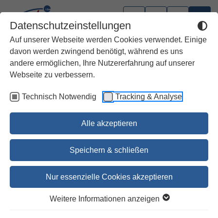
Datenschutzeinstellungen
Auf unserer Webseite werden Cookies verwendet. Einige
davon werden zwingend benötigt, während es uns
andere ermöglichen, Ihre Nutzererfahrung auf unserer
Webseite zu verbessern.
Technisch Notwendig
Tracking & Analyse
Alle akzeptieren
Speichern & schließen
Nur essenzielle Cookies akzeptieren
Die Bibel Tag für Tag 2026
Weitere Informationen anzeigen
Gott spricht: Siehe, ich mache alles neu!