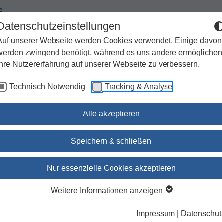
G
Datenschutzeinstellungen
Auf unserer Webseite werden Cookies verwendet. Einige davon
werden zwingend benötigt, während es uns andere ermöglichen
Ihre Nutzererfahrung auf unserer Webseite zu verbessern.
Spiritualität
Geschenke
Kirchenjahr / Lebensweg
Technisch Notwendig
Tracking & Analyse
Sachbuch / Wissenschaft
Zeitschriften
Alle akzeptieren
uch /
Speichern & schließen
Die Bücher Klagelieder un
Nur essenzielle Cookies akzeptieren
Baruch /
Weitere Informationen anzeigen
NSKAT 20
Impressum
|
Datenschut