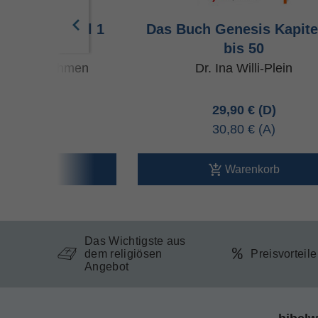
nesis Kapitel 1
Das Buch Genesis Kapite
is 11
bis 50
hristoph Dohmen
Dr. Ina Willi-Plein
90 €
29,90 €
90 €
30,80 €
arenkorb
Warenkorb
Das Wichtigste aus
dem religiösen
Preisvorteil
Angebot