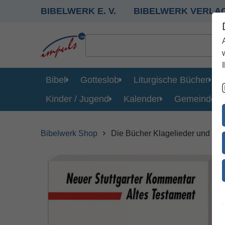
BIBELWERK E. V.
BIBELWERK VERLA
Bibel
Gotteslob
Liturgische Bücher
Kinder / Jugend
Kalender
Gemeinde
Bibelwerk Shop
Die Bücher Klagelieder und Bar