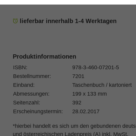
Prof. Dr. Christian Frevel
(Autor:in)
lieferbar innerhalb 1-4 Werktagen
Produktinformationen
ISBN:
978-3-460-07201-5
Bestellnummer:
7201
Einband:
Taschenbuch / kartoniert
Abmessungen:
199 x 133 mm
Seitenzahl:
392
Erscheinungstermin:
28.02.2017
*hierbei handelt es sich um den gebundenen deut
und österreichischen Ladenpreis (A) inkl. MwSt.