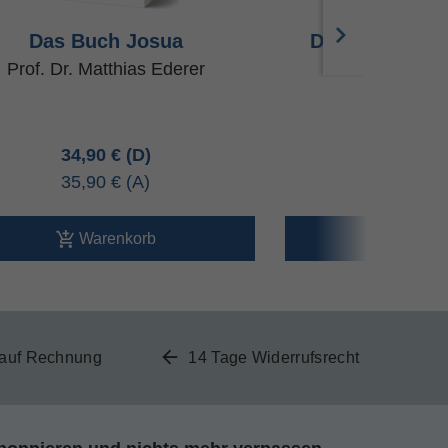
Das Buch Josua
Das Buch Deu
Prof. Dr. Matthias Ederer
Dr. Udo Rüt
34,90 €
22,90 
35,90 €
23,60 
Warenkorb
Ware
 auf Rechnung
14 Tage Widerrufsrecht