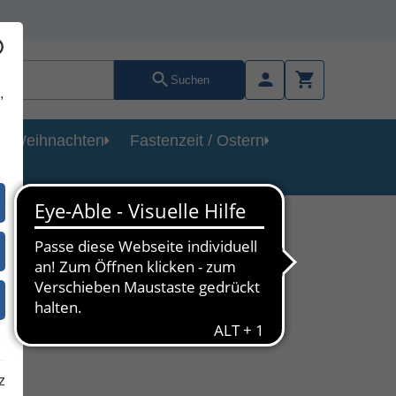
Suchen
,
Weihnachten
Fastenzeit / Ostern
d
z