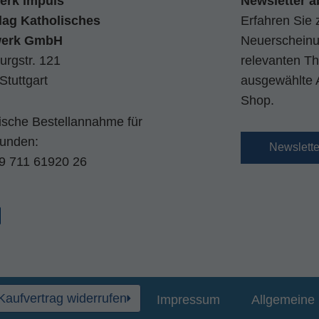
erk impuls
Newsletter a
lag Katholisches
Erfahren Sie 
werk GmbH
Neuerscheinun
urgstr. 121
relevanten Th
Stuttgart
ausgewählte 
Shop.
nische Bestellannahme für
kunden:
Newslett
9 711 61920 26
Kaufvertrag widerrufen
Impressum
Allgemeine 