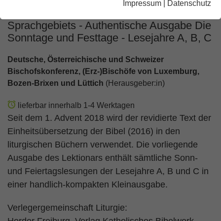
Impressum
|
Datenschutz
Lektionar für die Bistümer des deutschen
Sprachgebiets - Authentische Ausgabe Die
Sonntage und Festtage - Lesejahre A, B, C
Deutsche, Österreichische und Schweizer
Bischofskonferenz, (Erz-)Bischöfe von Luxemburg,
Bozen-Brixen und Lüttich
(Herausgeber:in)
lieferbar innerhalb 1-4 Werktagen
Seit dem 1. Advent 2018 wird der revidierte Text der
Einheitsübersetzung der Bibel (2016) in den
liturgischen Büchern verwendet. Die vorliegende
Ausgabe des Lektionars enthält sämtliche Sonn-
und Feiertagslesungen der Lesejahre A, B und C in
einer handlich-kompakten Kleinausgabe.
Verlegergemeinschaft Liturgie: