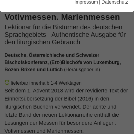
Impressum
|
Datenschutz
besondere Anliegen.
Votivmessen. Marienmessen
Lektionar für die Bistümer des deutschen
Sprachgebiets - Authentische Ausgabe für
den liturgischen Gebrauch
Deutsche, Österreichische und Schweizer
Bischofskonferenz, (Erz-)Bischöfe von Luxemburg,
Bozen-Brixen und Lüttich
(Herausgeber:in)
lieferbar innerhalb 1-4 Werktagen
Seit dem 1. Advent 2018 wird der revidierte Text der
Einheitsübersetzung der Bibel (2016) in den
liturgischen Büchern verwendet. Der achte und
letzte Band der neuen Lektionarreihe enthält die
Lesungen der Messen für besondere Anliegen,
Votivmessen und Marienmessen.