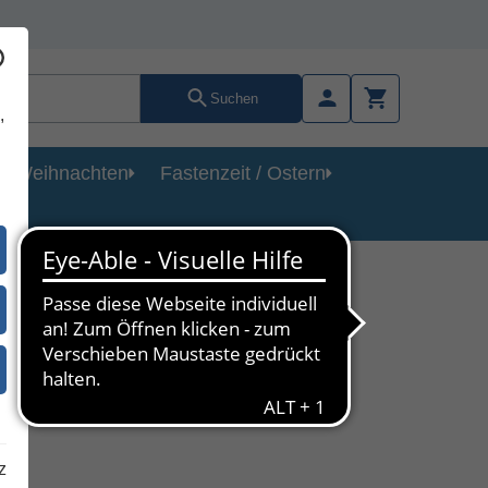
Suchen
,
Weihnachten
Fastenzeit / Ostern
bene
sse
z