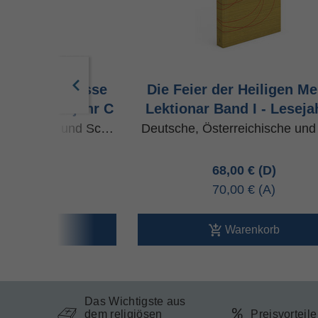
r Heiligen Messe
Die Feier der Heiligen M
d III - Lesejahr C
Lektionar Band I - Leseja
rreichische und Sc…
Deutsche, Österreichische un
00 €
68,00 €
00 €
70,00 €
arenkorb
Warenkorb
Das Wichtigste aus
dem religiösen
Preisvorteil