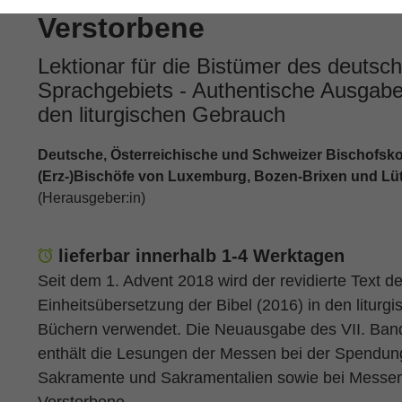
Verstorbene
Lektionar für die Bistümer des deutsc
Sprachgebiets - Authentische Ausgabe
den liturgischen Gebrauch
Deutsche, Österreichische und Schweizer Bischofsko
(Erz-)Bischöfe von Luxemburg, Bozen-Brixen und Lüt
(Herausgeber:in)
lieferbar innerhalb 1-4 Werktagen
Seit dem 1. Advent 2018 wird der revidierte Text de
Einheitsübersetzung der Bibel (2016) in den liturg
Büchern verwendet. Die Neuausgabe des VII. Ban
enthält die Lesungen der Messen bei der Spendun
Sakramente und Sakramentalien sowie bei Messen