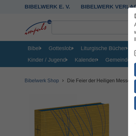
BIBELWERK E. V.
BIBELWERK VERLA
Bibel
Gotteslob
Liturgische Bücher
Kinder / Jugend
Kalender
Gemeinde
Bibelwerk Shop
Die Feier der Heiligen Messe L