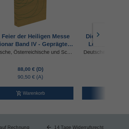
 Feier der Heiligen Messe
Die Feier der H
ionar Band IV - Geprägte…
Lektionar V - 
sche, Österreichische und Sc…
Deutsche, Österre
88,00 €
98,00 
90,50 €
100,80
Warenkorb
Ware
 auf Rechnung
14 Tage Widerrufsrecht