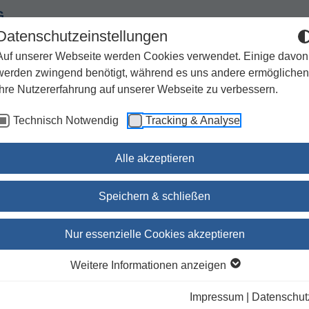
G
Datenschutzeinstellungen
Auf unserer Webseite werden Cookies verwendet. Einige davon
werden zwingend benötigt, während es uns andere ermöglichen
Ihre Nutzererfahrung auf unserer Webseite zu verbessern.
Spiritualität
Geschenke
Kirchenjahr / Lebensweg
Technisch Notwendig
Tracking & Analyse
Sachbuch / Wissenschaft
Zeitschriften
Alle akzeptieren
ektionar Band VII - Sakramente und Sakramentalien für Verstor
Speichern & schließen
Die Feier der Heiligen Me
Nur essenzielle Cookies akzeptieren
Lektionar Band VII -
Weitere Informationen anzeigen
Sakramente und
Impressum
|
Datenschut
Sakramentalien für