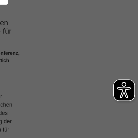
hen
 für
nferenz,
tich
r
ischen
des
g der
 für