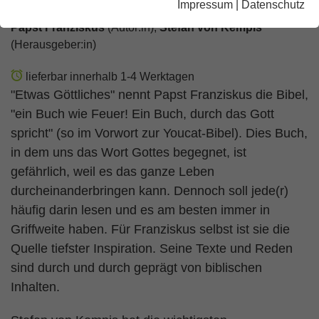
Impressum
|
Datenschutz
Papst Franziskus
(Autor:in),
Stefan von Kempis
(Herausgeber:in)
lieferbar innerhalb 1-4 Werktagen
"Etwas Göttliches" nennt Papst Franziskus die Bibel,
"ein Buch wie Feuer! Ein Buch, durch das Gott
spricht" (so im Vorwort zur Youcat-Bibel). Dies Buch,
in dem uns das Wort Gottes begegnet, ist
gefährlich, weil es das ganze Leben
durcheinanderbringen kann. Dennoch soll jede(r)
häufig darin lesen und es am besten immer in
Griffweite haben. Für Franziskus selbst ist sie die
Quelle tiefster Inspiration. Seine Texte und Reden
sind durch und durch geprägt von biblischen
Inhalten.