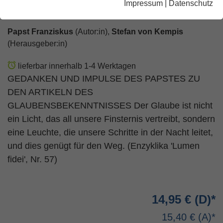
Impressum
|
Datenschutz
verspricht
Papst Franziskus
(Autor:in),
Stefan von Kempis
(Herausgeber:in)
lieferbar innerhalb 1-4 Werktagen
GEDANKEN UND IMPULSE DES PAPSTES ZU
DEN ARTIKELN DES
GLAUBENSBEKENNTNISSES Der Glaube ist nicht
ein Licht, das all unsere Finsternis vertreibt, sondern
eine Leuchte, die unsere Schritte in der Nacht leitet,
und dies genügt für den Weg. (Enzyklika 'Lumen
fidei', Nr. 57)
14,95 €
15,40 €