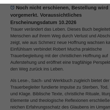
Noch nicht erschienen, Bestellung wird
vorgemerkt. Voraussichtliches
Erscheinungsdatum 10.2026
Trauer verändert das Leben. Dieses Buch begleitet
Menschen auf ihrem Weg durch Verlust und Absch
zeigt, wie aus Schmerz neue Hoffnung wachsen k
Einfühlsam verbindet Robert Mucha praktische
Trauerbegleitung mit der christlichen Hoffnung auf
Auferstehung und eröffnet eine tragfähige Perspekt
den Weg zurück ins Leben.
Als Lese-, Sach- und Werkbuch zugleich bietet der
Trauerbegleiter fundierte Impulse zu Sterben, Tod,
und Klage. Biblische Texte, christliche Rituale, litu
Elemente und theologische Reflexionen erschließ
reichen Erfahrungsschatz des Glaubens im Umgan