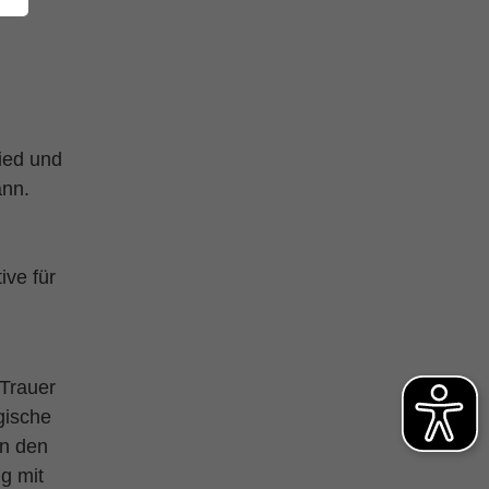
ied und
ann.
ive für
 Trauer
rgische
en den
g mit