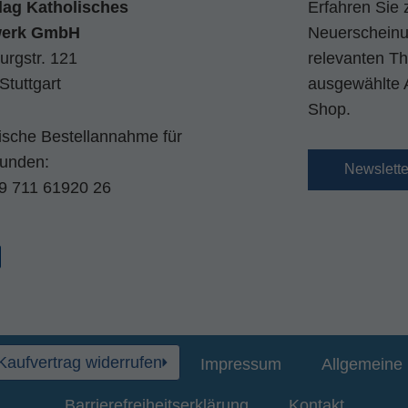
lag Katholisches
Erfahren Sie 
werk GmbH
Neuerscheinun
urgstr. 121
relevanten Th
Stuttgart
ausgewählte 
Shop.
nische Bestellannahme für
kunden:
Newslett
9 711 61920 26
Kaufvertrag widerrufen
Impressum
Allgemeine 
Barrierefreiheitserklärung
Kontakt