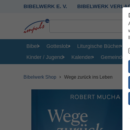
BIBELWERK E. V.
BIBELWERK VERLA
Bibel
Gotteslob
Liturgische Bücher
Kinder / Jugend
Kalender
Gemeinde
Bibelwerk Shop
Wege zurück ins Leben