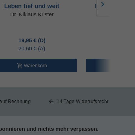
Leben tief und weit
In der Stille
Dr. Niklaus Kuster
Petra Fi
19,95 €
10,00 
20,60 €
10,30 
Warenkorb
Ware
 auf Rechnung
14 Tage Widerrufsrecht
bonnieren und nichts mehr verpassen.