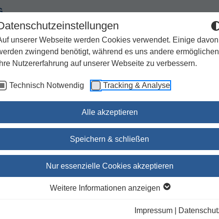
G
Datenschutzeinstellungen
Auf unserer Webseite werden Cookies verwendet. Einige davon
werden zwingend benötigt, während es uns andere ermöglichen
Ihre Nutzererfahrung auf unserer Webseite zu verbessern.
Spiritualität
Geschenke
Kirchenjahr / Lebensweg
Technisch Notwendig
Tracking & Analyse
Sachbuch / Wissenschaft
Zeitschriften
Alle akzeptieren
Speichern & schließen
Wege zurück ins Leben
Nur essenzielle Cookies akzeptieren
Ein christlicher Trauerbegleiter
Weitere Informationen anzeigen
Dr. Robert Mucha
(Autor:in)
Impressum
|
Datenschut