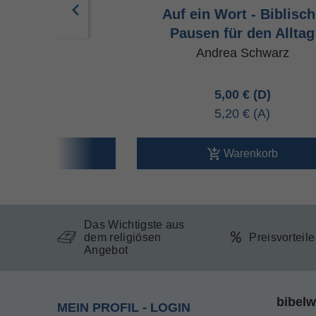
. Bei dir
Auf ein Wort - Biblisc
Pausen für den Alltag
Schwarz u.a.
Andrea Schwarz
95 €
5,00 €
40 €
5,20 €
arenkorb
Warenkorb
Das Wichtigste aus
dem religiösen
Preisvorteil
Angebot
bibelw
MEIN PROFIL - LOGIN