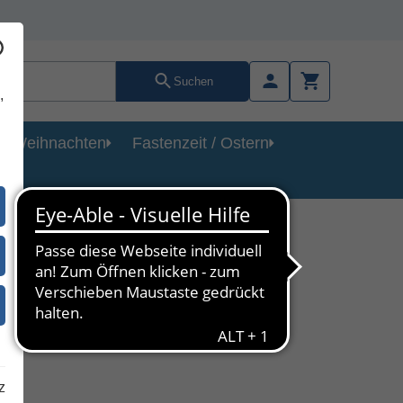
Suchen
,
Weihnachten
Fastenzeit / Ostern
z