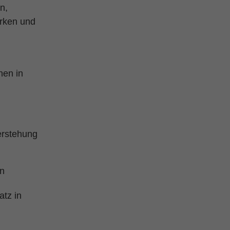
n,
rken und
hen in
ferstehung
en
atz in