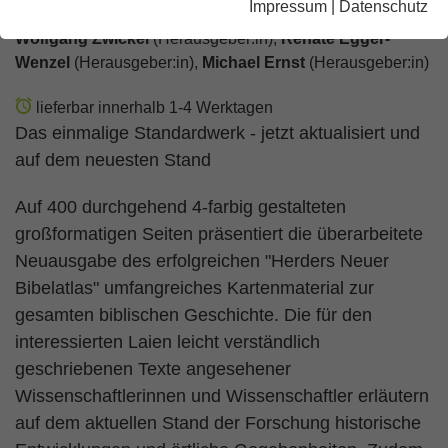
Impressum
|
Datenschutz
Wolfgang Zwickel
(Herausgeber:in),
Renate Egger-
Wenzel
(Herausgeber:in),
Michael Ernst
(Herausgeber:in)
lieferbar innerhalb 1-4 Werktagen
Das einmalige Standardwerk - jetzt aktualisiert und
auf dem neuesten Stand
Auf 400 durchgehend 4-farbig gestalteten
großformatigen Seiten präsentiert die überarbeitete
Neuausgabe des erfolgreichen "Herders Neuer
Bibelatlas" umfangreiches Kartenmaterial zur
gesamten biblischen Geschichte. Die für den
interessierten Laien leicht verständlich
geschriebenen Texte angesehener
Wissenschaftlerinnen und Wissenschaftler erläutern
auf dem aktuellen Stand der Forschung historische