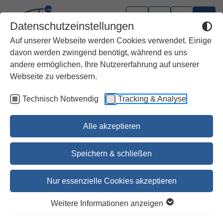
Datenschutzeinstellungen
Auf unserer Webseite werden Cookies verwendet. Einige
davon werden zwingend benötigt, während es uns
andere ermöglichen, Ihre Nutzererfahrung auf unserer
Webseite zu verbessern.
Technisch Notwendig
Tracking & Analyse
Alle akzeptieren
Speichern & schließen
Nur essenzielle Cookies akzeptieren
1
2
3
4
5
6
7
8
9
10
11
12
13
14
Weitere Informationen anzeigen
Alleswisserbuch zur Bibel