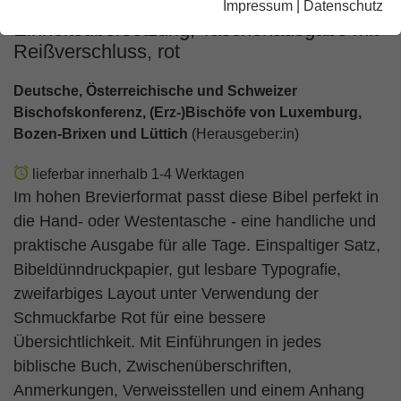
Impressum
|
Datenschutz
Einheitsübersetzung, Taschenausgabe mit
Reißverschluss, rot
Deutsche, Österreichische und Schweizer
Bischofskonferenz, (Erz-)Bischöfe von Luxemburg,
Bozen-Brixen und Lüttich
(Herausgeber:in)
lieferbar innerhalb 1-4 Werktagen
Im hohen Brevierformat passt diese Bibel perfekt in
die Hand- oder Westentasche - eine handliche und
praktische Ausgabe für alle Tage. Einspaltiger Satz,
Bibeldünndruckpapier, gut lesbare Typografie,
zweifarbiges Layout unter Verwendung der
Schmuckfarbe Rot für eine bessere
Übersichtlichkeit. Mit Einführungen in jedes
biblische Buch, Zwischenüberschriften,
Anmerkungen, Verweisstellen und einem Anhang