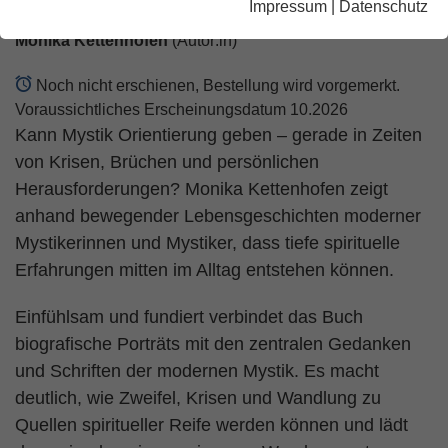
Impressum
|
Datenschutz
Monika Kettenhofen
(Autor:in)
Noch nicht erschienen, Bestellung wird vorgemerkt.
Voraussichtliches Erscheinungsdatum 10.2026
Kann Mystik Orientierung geben – gerade in Zeiten
von Krisen, Brüchen und persönlichen
Herausforderungen? Monika Kettenhofen zeigt
anhand bewegender Lebensgeschichten moderner
Mystikerinnen und Mystiker, dass tiefe spirituelle
Erfahrungen mitten im Alltag entstehen können.
Einfühlsam und fundiert verbindet das Buch
biografische Porträts mit den zentralen Gedanken
und Schriften der modernen Mystik. Es macht
deutlich, wie Zweifel, Krisen und Wandlung zu
Quellen spiritueller Reife werden können und lädt