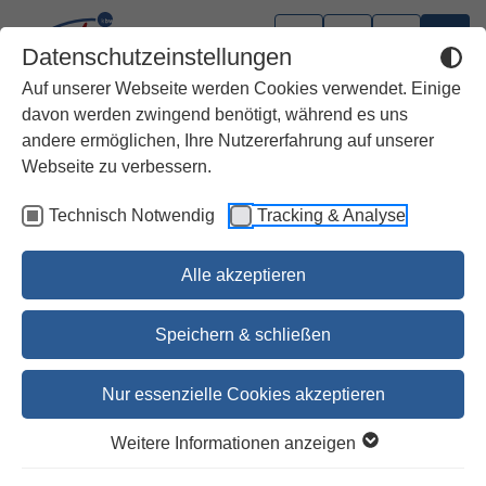
Datenschutzeinstellungen
Auf unserer Webseite werden Cookies verwendet. Einige
davon werden zwingend benötigt, während es uns
andere ermöglichen, Ihre Nutzererfahrung auf unserer
Wissenschaft
Webseite zu verbessern.
Technisch Notwendig
Tracking & Analyse
Vier Porträts Jesu SBS 244
Dr. Marius Reiser
Alle akzeptieren
40,00 €
Speichern & schließen
41,20 €
Nur essenzielle Cookies akzeptieren
Jetzt vorbestellen
Weitere Informationen anzeigen