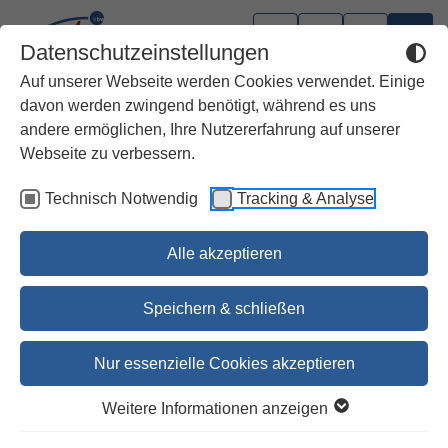
Datenschutzeinstellungen
Auf unserer Webseite werden Cookies verwendet. Einige
davon werden zwingend benötigt, während es uns
andere ermöglichen, Ihre Nutzererfahrung auf unserer
Wissenschaft
Webseite zu verbessern.
Technisch Notwendig
Tracking & Analyse
Israel und die Völker/SBAB 55
Dr. Thomas Willi u.a.
Alle akzeptieren
58,00 €
Speichern & schließen
59,70 €
Nur essenzielle Cookies akzeptieren
Jetzt vorbestellen
Weitere Informationen anzeigen