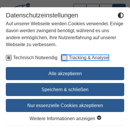
Datenschutzeinstellungen
Auf unserer Webseite werden Cookies verwendet. Einige
davon werden zwingend benötigt, während es uns
andere ermöglichen, Ihre Nutzererfahrung auf unserer
Spirituelle Impulse
Webseite zu verbessern.
Technisch Notwendig
Tracking & Analyse
Endlich Mann sein
Dipl. Theol. Christian Kuster
Alle akzeptieren
5,00 €
Speichern & schließen
5,00 €
Nur essenzielle Cookies akzeptieren
Bestellen
Weitere Informationen anzeigen